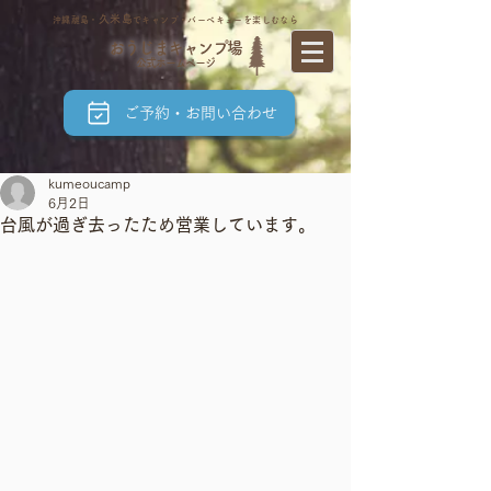
久米島
沖縄離島・
でキャンプ・バーベキューを楽しむなら
おうじまキャンプ場
公式ホームページ
ご予約・お問い合わせ
kumeoucamp
6月2日
台風が過ぎ去ったため営業しています。