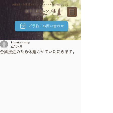
久米島
沖縄離島・
でキャンプ・バーベキューを楽しむなら
おうじまキャンプ場
公式ホームページ
ご予約・お問い合わせ
kumeoucamp
6月25日
台風接近のため休館させていただきます。